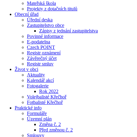
Mateřská škola
Projekty z dotačních titulů
Obecní úřad
Úřední deska
Zastupitelstvo obce
Zápisy z jednání zastupitelstva
Povinné informace
E-podatelna
Czech POINT
Registr oznámení
Závěrečný účet
Registr smluv
Život v obci
Aktuality
Kalendář akcí
Fotogalerie
Rok 2022
Volejbalisté Křečhoř
Fotbalisté Křečhoř
Praktické info
Formuláře
Územní plán
Změna č. 2
Před změnou č. 2
Smlouvy