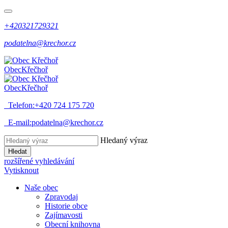
+420321729321
podatelna@krechor.cz
Obec
Křečhoř
Obec
Křečhoř
Telefon:
+420 724 175 720
E-mail:
podatelna@krechor.cz
Hledaný výraz
Hledat
rozšířené vyhledávání
Vytisknout
Naše obec
Zpravodaj
Historie obce
Zajímavosti
Obecní knihovna