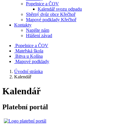
Popelnice a ČOV
Kalendář svozu odpadu
Sběrný dvůr obce Křečhoř
Mapové podklady Křečhoř
Kontakty
Napište nám
Hlášení závad
Popelnice a ČOV
Mateřská škola
Bitva u Kolína
Mapové podklady
Úvodní stránka
Kalendář
Kalendář
Platební portál