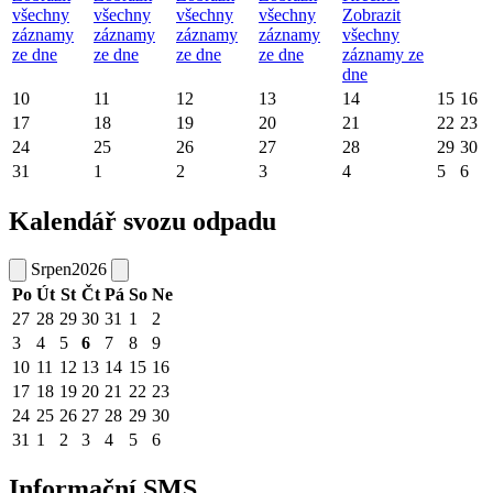
všechny
všechny
všechny
všechny
Zobrazit
záznamy
záznamy
záznamy
záznamy
všechny
ze dne
ze dne
ze dne
ze dne
záznamy ze
dne
10
11
12
13
14
15
16
17
18
19
20
21
22
23
24
25
26
27
28
29
30
31
1
2
3
4
5
6
Kalendář svozu odpadu
Srpen
2026
Po
Út
St
Čt
Pá
So
Ne
27
28
29
30
31
1
2
3
4
5
6
7
8
9
10
11
12
13
14
15
16
17
18
19
20
21
22
23
24
25
26
27
28
29
30
31
1
2
3
4
5
6
Informační SMS