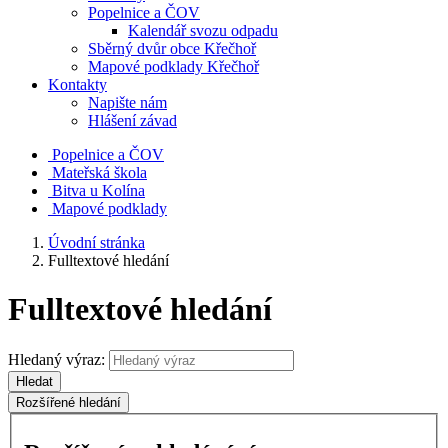
Popelnice a ČOV
Kalendář svozu odpadu
Sběrný dvůr obce Křečhoř
Mapové podklady Křečhoř
Kontakty
Napište nám
Hlášení závad
Popelnice a ČOV
Mateřská škola
Bitva u Kolína
Mapové podklady
Úvodní stránka
Fulltextové hledání
Fulltextové hledání
Hledaný výraz:
Hledat
Rozšířené hledání