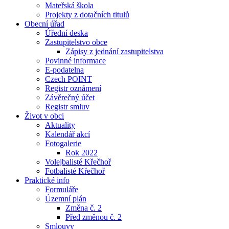
Mateřská škola
Projekty z dotačních titulů
Obecní úřad
Úřední deska
Zastupitelstvo obce
Zápisy z jednání zastupitelstva
Povinné informace
E-podatelna
Czech POINT
Registr oznámení
Závěrečný účet
Registr smluv
Život v obci
Aktuality
Kalendář akcí
Fotogalerie
Rok 2022
Volejbalisté Křečhoř
Fotbalisté Křečhoř
Praktické info
Formuláře
Územní plán
Změna č. 2
Před změnou č. 2
Smlouvy