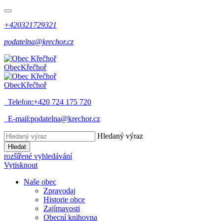
+420321729321
podatelna@krechor.cz
Obec
Křečhoř
Obec
Křečhoř
Telefon:
+420 724 175 720
E-mail:
podatelna@krechor.cz
Hledaný výraz
Hledat
rozšířené vyhledávání
Vytisknout
Naše obec
Zpravodaj
Historie obce
Zajímavosti
Obecní knihovna