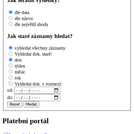
Jak seřadit výsledky?
dle data
dle názvu
dle největší shody
Jak staré záznamy hledat?
vyhledat všechny záznamy
Vyhledat dok. staré:
den
týden
měsíc
rok
Vyhledat dok. v rozmezí:
od:
do:
Reset
Hledat
Platební portál