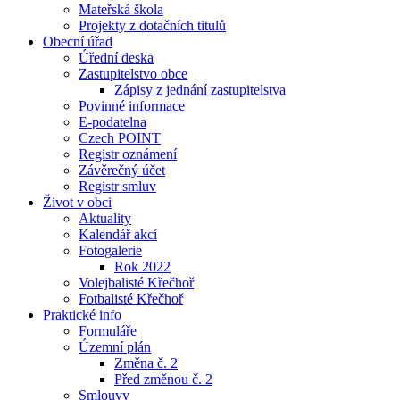
Mateřská škola
Projekty z dotačních titulů
Obecní úřad
Úřední deska
Zastupitelstvo obce
Zápisy z jednání zastupitelstva
Povinné informace
E-podatelna
Czech POINT
Registr oznámení
Závěrečný účet
Registr smluv
Život v obci
Aktuality
Kalendář akcí
Fotogalerie
Rok 2022
Volejbalisté Křečhoř
Fotbalisté Křečhoř
Praktické info
Formuláře
Územní plán
Změna č. 2
Před změnou č. 2
Smlouvy