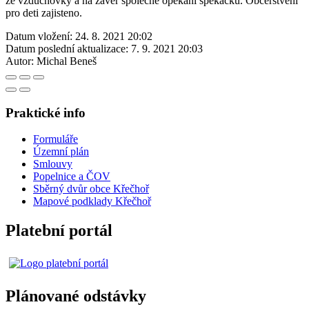
ze vzduchovky a na zaver spolecne opekani spekacku. Obcerstveni
pro deti zajisteno.
Datum vložení:
24. 8. 2021 20:02
Datum poslední aktualizace:
7. 9. 2021 20:03
Autor:
Michal Beneš
Praktické info
Formuláře
Územní plán
Smlouvy
Popelnice a ČOV
Sběrný dvůr obce Křečhoř
Mapové podklady Křečhoř
Platební portál
Plánované odstávky