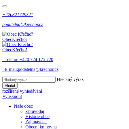
+420321729321
podatelna@krechor.cz
Obec
Křečhoř
Obec
Křečhoř
Telefon:
+420 724 175 720
E-mail:
podatelna@krechor.cz
Hledaný výraz
Hledat
rozšířené vyhledávání
Vytisknout
Naše obec
Zpravodaj
Historie obce
Zajímavosti
Obecní knihovna