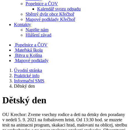
Popelnice a ČOV
Kalendář svozu odpadu
Sběrný dvůr obce Křečhoř
Mapové podklady Křečhoř
Kontakty
Napište nám
Hlášení závad
Popelnice a ČOV
Mateřská škola
Bitva u Kolína
Mapové podklady
Úvodní stránka
Praktické info
Informační SMS
Dětský den
Dětský den
OU Krechor: Zveme vsechny rodice a deti na detsky den poradany
v nedeli 5. 9. 2021 na fotbalovem hristi. Od 13:30 hod. se muzete
tesit na animacni program, skakaci hrad, malovani na oblicej, strelbu